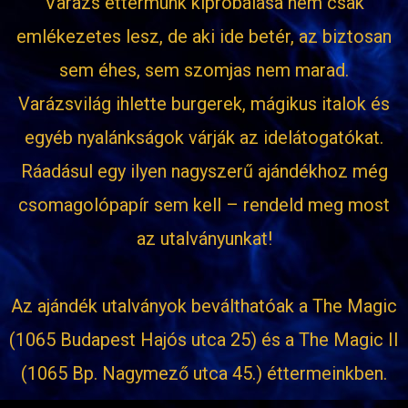
Varázs éttermünk kipróbálása nem csak
emlékezetes lesz, de aki ide betér, az biztosan
sem éhes, sem szomjas nem marad.
Varázsvilág ihlette burgerek, mágikus italok és
egyéb nyalánkságok várják az idelátogatókat.
Ráadásul egy ilyen nagyszerű ajándékhoz még
csomagolópapír sem kell – rendeld meg most
az utalványunkat!
Az ajándék utalványok beválthatóak a The Magic
(1065 Budapest Hajós utca 25) és a The Magic II
(1065 Bp. Nagymező utca 45.) éttermeinkben.