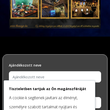
Ajándékozott neve
Tiszteletben tartjuk az Ön magánszféráját
A megrendelő Telefonszáma
A cookie-k segítenek javítani az élményt,
személyre szabott tartalmat nyújtani és