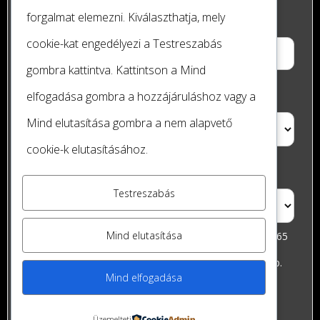
forgalmat elemezni. Kiválaszthatja, mely
A Megrendelő E-mail címe
cookie-kat engedélyezi a
Testreszabás
gombra kattintva. Kattintson a
Mind
Ajándékutalvány típusa
elfogadása
gombra a hozzájáruláshoz vagy a
Mind elutasítása
gombra a nem alapvető
cookie-k elutasításához.
Átvétel módja
Testreszabás
Mind elutasítása
Az ajándék utalványok beválthatóak a The Magic (1065
Budapest Hajós utca 25) és a The Magic II (1065 Bp.
Mind elfogadása
Nagymező utca 45.) éttermeinkben
Üzemelteti