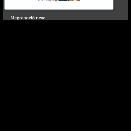
Megrendelő neve
Számlázási cím
Megjegyzes